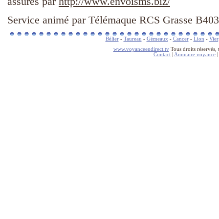
assurés par
http://www.envoisms.biz/
Service animé par Télémaque RCS Grasse B403
Bélier
-
Taureau
-
Gémeaux
-
Cancer
-
Lion
-
Vier
www.voyanceendirect.tv
Tous droits réservés, t
Contact
|
Annuaire voyance